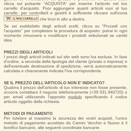
clicca sul pulsante “ACQUISTA” per inserire l'articolo nel tuo
carrello d'acquisto. Puoi aggiungere quanti articoli vuoi al tuo
carrello: per controllarli e gestirli è sufficiente cliccare sull'icona
che trovi in alto a destra.
Se sei soddisfatto degli articoli scelti, clicca su “Procedi con
l'acquisto” per completare la procedura di acquisto: potrai in ogni
momento rimuovere o modificare i prodotti selezionati se cambi
idea.
PREZZI DEGLI ARTICOLI
I prezzi degli articoli indicati sul sito web sono Iva esclusa. In fase
d'ordine, a seconda della tipologia del cliente (privato o impresa) e
dell'eventuale destinazione di spedizione, verrà automaticamente
calcolata e chiaramente indicata l'Iva corrispondente.
SE IL PREZZO DELL'ARTICOLO NON E' INDICATO?
Qualora il prezzo dell'articolo di tuo interesse non fosse presente,
occorre contattare il negozio telefonicamente (+39 031.940720) o
per email utilizzando l'apposito
modulo
specificando il codice
articolo oggetto della richiesta.
METODI DI PAGAMENTO
Per tutelare al massimo la sicurezza dei vostri acquisti, l'unico
metodo di pagamento accettato da Camini Vecchio e Nuovo è il
bonifico bancario, alle seguenti coordinate bancarie: