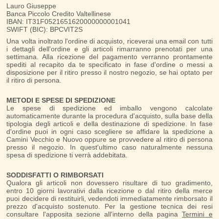
Lauro Giuseppe
Banca Piccolo Credito Valtellinese
IBAN: IT31F0521651620000000001041
SWIFT (BIC): BPCVIT2S
Una volta inoltrato l'ordine di acquisto, riceverai una email con tutti
i dettagli dell'ordine e gli articoli rimarranno prenotati per una
settimana. Alla ricezione del pagamento verranno prontamente
spediti al recapito da te specificato in fase d'ordine o messi a
disposizione per il ritiro presso il nostro negozio, se hai optato per
il ritiro di persona.
METODI E SPESE DI SPEDIZIONE
Le spese di spedizione ed imballo vengono calcolate
automaticamente durante la procedura d'acquisto, sulla base della
tipologia degli articoli e della destinazione di spedizione. In fase
d'ordine puoi in ogni caso scegliere se affidare la spedizione a
Camini Vecchio e Nuovo oppure se provvedere al ritiro di persona
presso il negozio. In quest'ultimo caso naturalmente nessuna
spesa di spedizione ti verrà addebitata.
SODDISFATTI O RIMBORSATI
Qualora gli articoli non dovessero risultare di tuo gradimento,
entro 10 giorni lavorativi dalla ricezione o dal ritiro della merce
puoi decidere di restituirli, vedendoti immediatamente rimborsato il
prezzo d'acquisto sostenuto. Per la gestione tecnica dei resi
consultare l'apposita sezione all'interno della pagina
Termini e