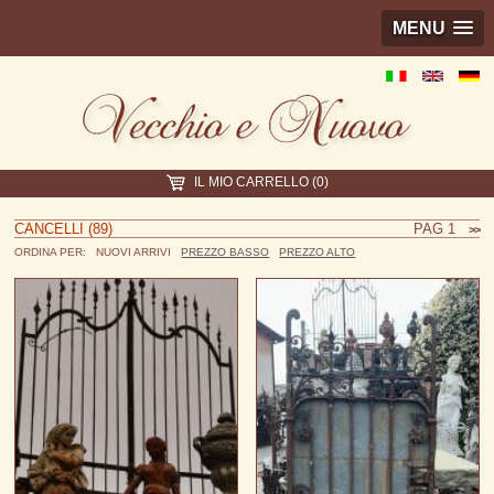
MENU
IL MIO CARRELLO (0)
CANCELLI (89)
PAG 1
>>
ORDINA PER:
NUOVI ARRIVI
PREZZO BASSO
PREZZO ALTO