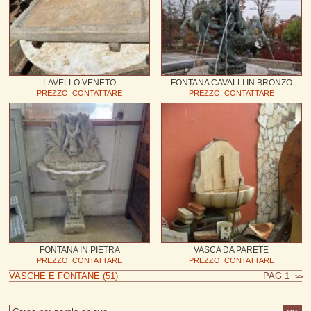
LAVELLO VENETO
FONTANA CAVALLI IN BRONZO
PREZZO: CONTATTARE
PREZZO: CONTATTARE
FONTANA IN PIETRA
VASCA DA PARETE
PREZZO: CONTATTARE
PREZZO: CONTATTARE
VASCHE E FONTANE (51)
PAG 1
>>