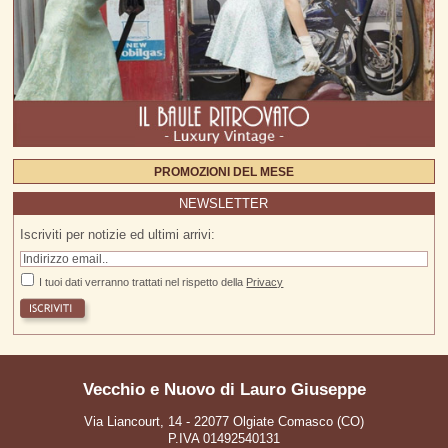
PROMOZIONI DEL MESE
NEWSLETTER
Iscriviti per notizie ed ultimi arrivi:
I tuoi dati verranno trattati nel rispetto della
Privacy
Vecchio e Nuovo di Lauro Giuseppe
Via Liancourt, 14 - 22077 Olgiate Comasco (CO)
P.IVA 01492540131